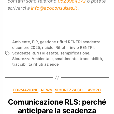
contatti sono telefono
0523984372
o potete
scriverci a
info@ecoconsulsas.it
.
Ambiente
,
FIR
,
gestione rifiuti RENTRI scadenza
dicembre 2025
,
riciclo
,
Rifiuti
,
rinvio RENTRI
,
Scadenze RENTRI estate
,
semplificazione
,
Sicurezza Ambientale
,
smaltimento
,
tracciabilità
,
traccibilita rifiuti aziende
FORMAZIONE
NEWS
SICUREZZA SUL LAVORO
Comunicazione RLS: perché
anticipare la scadenza