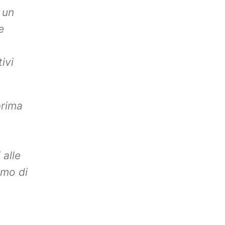
 un
e
ivi
prima
 alle
amo di