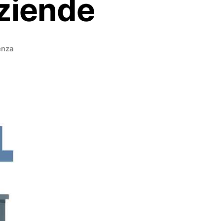
Aziende
enza