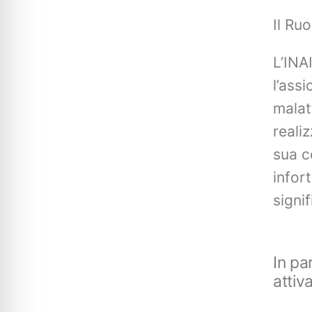
Il Ru
L’INAI
l’assi
malat
reali
sua c
infor
signi
In pa
attiv