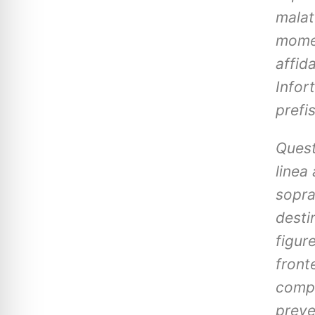
malat
momen
affid
Infort
prefis
Ques
linea
sopra
desti
figur
front
compe
preve