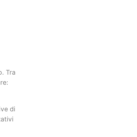
o. Tra
re:
ive di
ativi