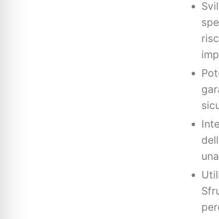
Svi
spec
ris
imp
Pot
gar
sic
Int
del
una
Uti
Sfr
per