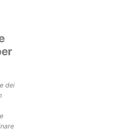
e
per
e dei
n
ne
inare