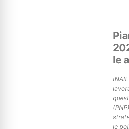
Pia
202
le 
INAIL
lavor
quest
(PNP)
strat
le pol