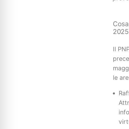
Cosa 
2025
Il PN
prece
maggi
le ar
Raf
Att
inf
virt