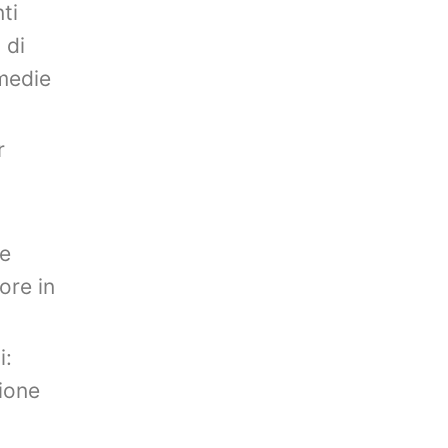
ti
 di
 medie
r
ne
ore in
i:
zione