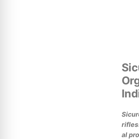
Sic
Org
Ind
Sicur
rifle
al pr