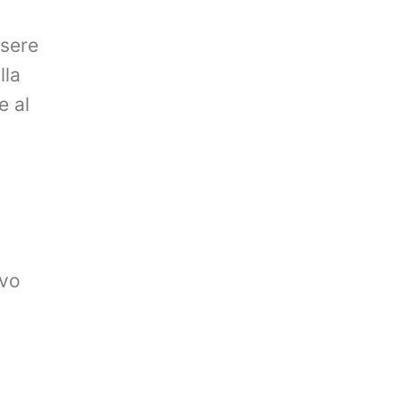
sere
lla
e al
ivo