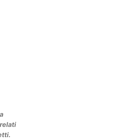
na
elati
tti.