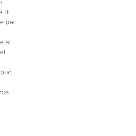
o
e di
le per
e al
el
a può
nce