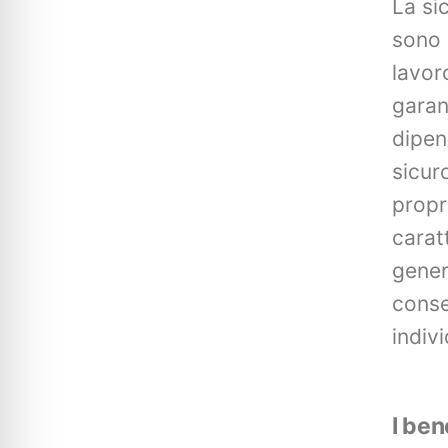
La si
sono 
lavor
garan
dipen
sicur
propr
carat
gener
conse
indivi
I ben