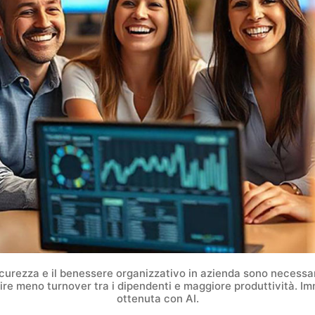
icurezza e il benessere organizzativo in azienda sono necessar
ire meno turnover tra i dipendenti e maggiore produttività. I
ottenuta con AI.