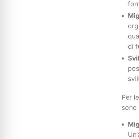
for
Mig
org
qua
di 
Svi
pos
svi
Per l
sono 
Mig
Un’