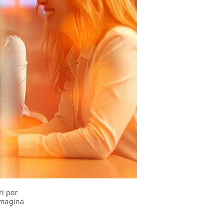
i per
mmagina