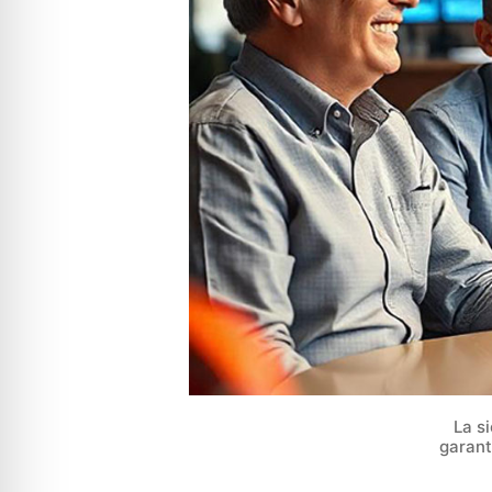
La s
garant