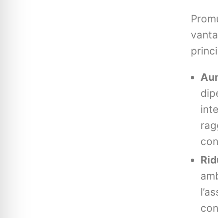
Promu
vanta
princ
Aum
dip
int
rag
con
Rid
amb
l’a
con