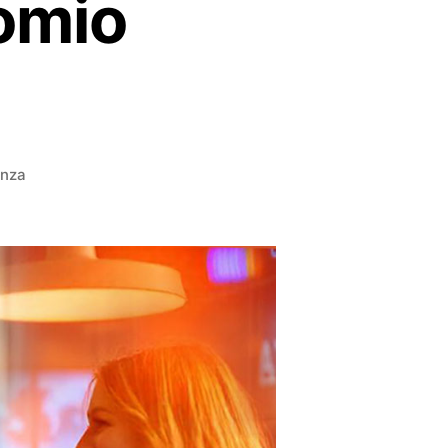
omio
enza