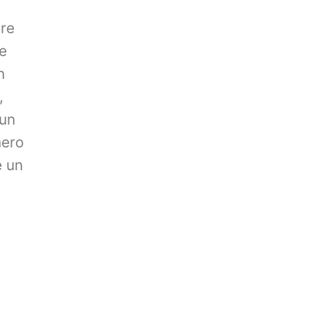
pre
re
n
,
 un
mero
e un