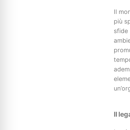
Il mo
più s
sfide
ambie
promu
tempo
ademp
eleme
un’or
Il le