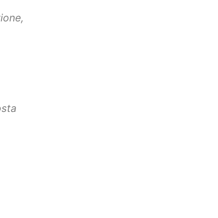
ione,
osta