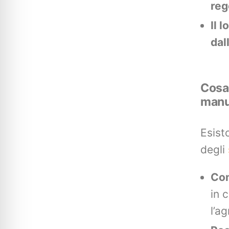
reg
Il 
dal
Cosa 
manu
Esist
degli
Co
in 
l’ag