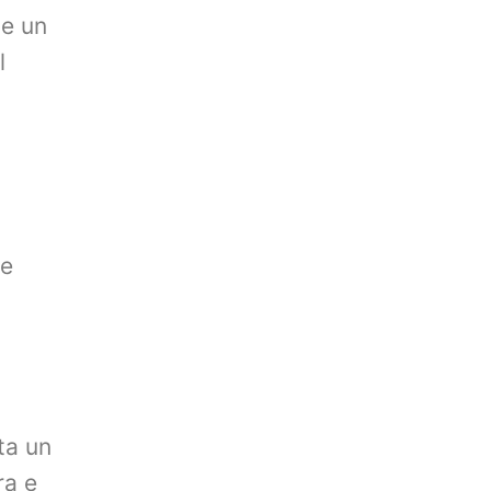
ce un
l
le
ta un
ra e