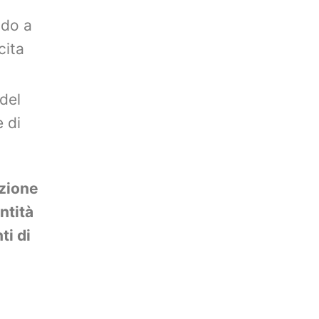
ndo a
cita
 del
 di
uzione
ntità
ti di