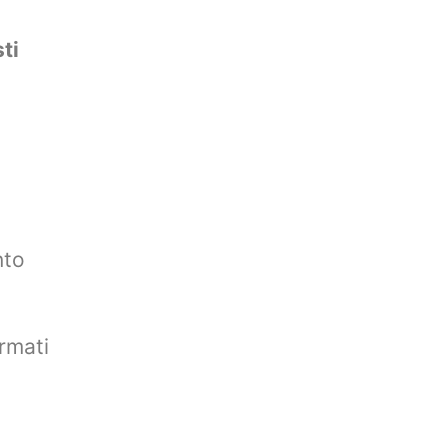
ti
nto
rmati