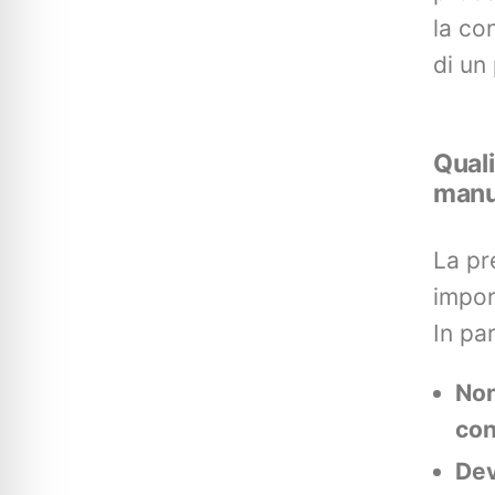
la co
di un
Quali
manu
La pr
impor
In par
Non
con
Dev