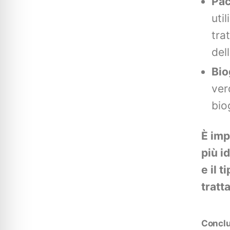
Pac
uti
tra
del
Bio
ver
bio
È imp
più i
e il t
tratt
Concl