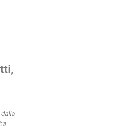
ti,
 dalla
 ha