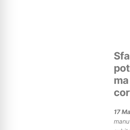
Sfa
pot
ma 
cor
17 M
manut