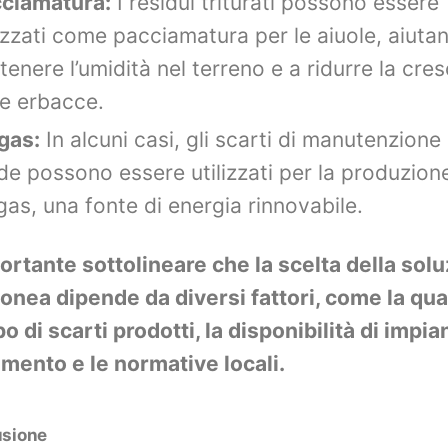
ciamatura:
I residui triturati possono essere
lizzati come pacciamatura per le aiuole, aiuta
ttenere l’umidità nel terreno e a ridurre la cres
le erbacce.
gas:
In alcuni casi, gli scarti di manutenzione
de possono essere utilizzati per la produzione
gas, una fonte di energia rinnovabile.
ortante sottolineare che la scelta della sol
donea dipende da diversi fattori, come la qua
ipo di scarti prodotti, la disponibilità di impian
amento e le normative locali.
usione