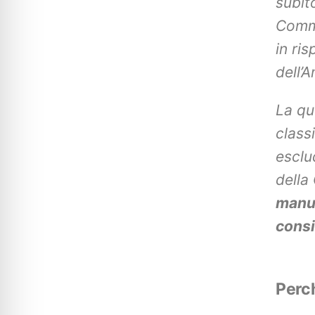
subit
Commi
in ri
dell’
La qu
class
esclud
della
manut
consi
Perch