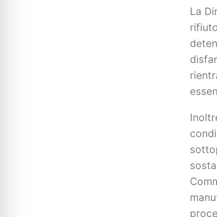
La Di
rifiu
detent
disfa
rient
essen
Inoltr
condi
sotto
sosta
Commi
manut
proce